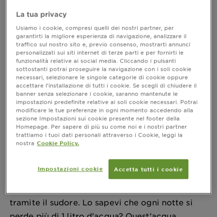
Acqua Micellare: Le
La tua privacy
Domande Più
Usiamo i cookie, compresi quelli dei nostri partner, per
Frequenti - Garnier
garantirti la migliore esperienza di navigazione, analizzare il
traffico sul nostro sito e, previo consenso, mostrarti annunci
personalizzati sui siti internet di terze parti e per fornirti le
funzionalità relative ai social media. Cliccando i pulsanti
sottostanti potrai proseguire la navigazione con i soli cookie
necessari, selezionare le singole categorie di cookie oppure
accettare l’installazione di tutti i cookie. Se scegli di chiudere il
banner senza selezionare i cookie, saranno mantenute le
Home
FAQ
Acqua Micellare
impostazioni predefinite relative ai soli cookie necessari. Potrai
modificare le tue preferenze in ogni momento accedendo alla
sezione Impostazioni sui cookie presente nel footer della
Homepage. Per sapere di più su come noi e i nostri partner
Perchè è importante detergersi il viso al
trattiamo i tuoi dati personali attraverso i Cookie, leggi la
nostra
Cookie Policy.
mattino?
La nostra pelle ha un attività intensa durante la
Impostazioni cookie
Accetta tutti i cookie
notte, la notte è il momento in cui la pelle si
rigenera, consuma energia ed elimina le tossine
tramite il sudore. Lo sapevi che ogni notte si
perde più di 1 litro d'acqua? Quest'acqua