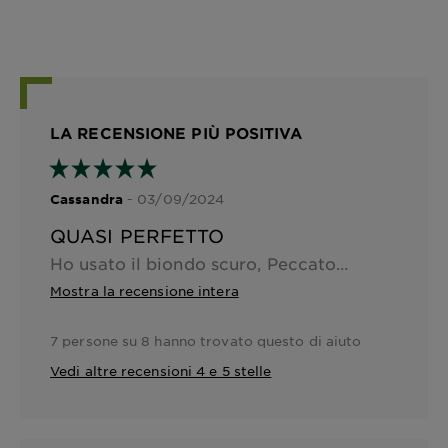
LA RECENSIONE PIÙ POSITIVA
- 03/09/2024
Cassandra
QUASI PERFETTO
Ho usato il biondo scuro, Peccato che il risultato troppo scuro, la prossima volta proverò il biondo, la quantità è più che sufficiente
Mostra la recensione intera
7 persone su 8 hanno trovato questo di aiuto
Vedi altre recensioni 4 e 5 stelle