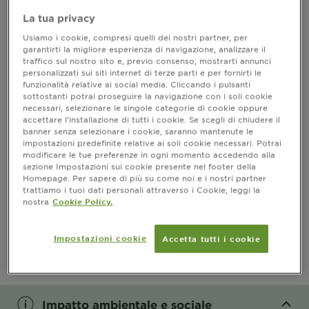
La tua privacy
INFORMAZIONI PRODOTTO
Usiamo i cookie, compresi quelli dei nostri partner, per
garantirti la migliore esperienza di navigazione, analizzare il
traffico sul nostro sito e, previo consenso, mostrarti annunci
CLOSE SUBPANEL
personalizzati sui siti internet di terze parti e per fornirti le
funzionalità relative ai social media. Cliccando i pulsanti
sottostanti potrai proseguire la navigazione con i soli cookie
COME SI USA
necessari, selezionare le singole categorie di cookie oppure
accettare l’installazione di tutti i cookie. Se scegli di chiudere il
banner senza selezionare i cookie, saranno mantenute le
CLOSE SUBPANEL
impostazioni predefinite relative ai soli cookie necessari. Potrai
modificare le tue preferenze in ogni momento accedendo alla
sezione Impostazioni sui cookie presente nel footer della
INGREDIENTI
Homepage. Per sapere di più su come noi e i nostri partner
trattiamo i tuoi dati personali attraverso i Cookie, leggi la
CLOSE SUBPANEL
nostra
Cookie Policy.
PRECAUZIONI D’USO
Impostazioni cookie
Accetta tutti i cookie
CLOSE SUBPANEL
Impatto ambientale e sociale