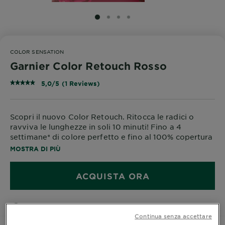
SLIDE 1
SLIDE 2
SLIDE 3
SLIDE 4
COLOR SENSATION
Garnier Color Retouch Rosso
5,0/5 (1 Reviews)
Scopri il nuovo Color Retouch. Ritocca le radici o
ravviva le lunghezze in soli 10 minuti! Fino a 4
settimane* di colore perfetto e fino al 100% copertura
dei capelli bianchi
MOSTRA DI PIÙ
*Test strumentali
ACQUISTA ORA
Dove acquistare
Continua senza accettare