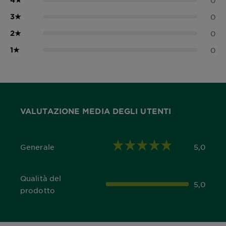
0
3
★
0
2
★
0
1
★
0
VALUTAZIONE MEDIA DEGLI UTENTI
Generale
5,0
5,0 out of 5 stars
Qualità del
5,0
5,0 out of 5 stars
prodotto