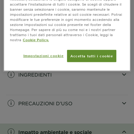
accettare l’installazione di tutti i cookie. Se scegli di chiudere il
banner senza selezionare i cookie, saranno mantenute le
impostazioni predefinite relative ai soli cookie necessari. Potrai
INFORMAZIONI PRODOTTO
modificare le tue preferenze in ogni momento accedendo alla
sezione Impostazioni sui cookie presente nel footer della
Homepage. Per sapere di più su come noi e i nostri partner
CLOSE SUBPANEL
trattiamo i tuoi dati personali attraverso i Cookie, leggi la
nostra
Cookie Policy.
COME SI USA
Impostazioni cookie
Accetta tutti i cookie
CLOSE SUBPANEL
INGREDIENTI
CLOSE SUBPANEL
PRECAUZIONI D’USO
CLOSE SUBPANEL
Impatto ambientale e sociale