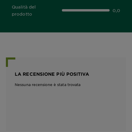
Qualità del
0,0
0,0 out of 5 stars
prodotto
LA RECENSIONE PIÙ POSITIVA
Nessuna recensione è stata trovata