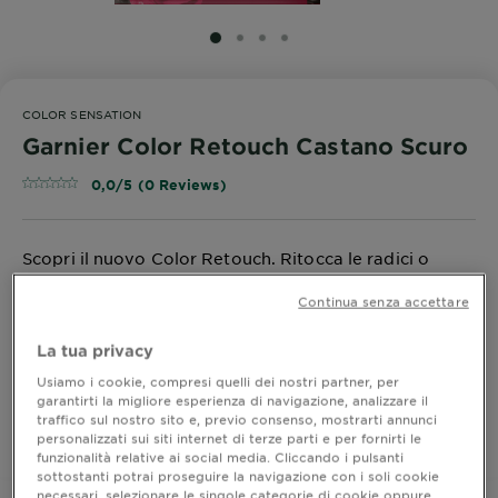
SLIDE 1
SLIDE 2
SLIDE 3
SLIDE 4
COLOR SENSATION
Garnier Color Retouch Castano Scuro
0,0/5 (0 Reviews)
Scopri il nuovo Color Retouch. Ritocca le radici o
ravviva le lunghezze in soli 10 minuti! Fino a 4
settimane* di colore perfetto e fino al 100% copertura
Continua senza accettare
dei capelli bianchi
MOSTRA DI PIÙ
La tua privacy
*Test strumentali
Usiamo i cookie, compresi quelli dei nostri partner, per
ACQUISTA ORA
garantirti la migliore esperienza di navigazione, analizzare il
traffico sul nostro sito e, previo consenso, mostrarti annunci
personalizzati sui siti internet di terze parti e per fornirti le
Dove acquistare
funzionalità relative ai social media. Cliccando i pulsanti
sottostanti potrai proseguire la navigazione con i soli cookie
necessari, selezionare le singole categorie di cookie oppure