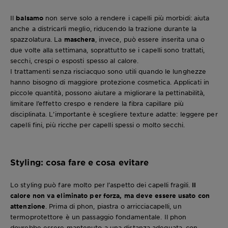
Il
balsamo
non serve solo a rendere i capelli più morbidi: aiuta
anche a districarli meglio, riducendo la trazione durante la
spazzolatura. La
maschera
, invece, può essere inserita una o
due volte alla settimana, soprattutto se i capelli sono trattati,
secchi, crespi o esposti spesso al calore.
I trattamenti senza risciacquo sono utili quando le lunghezze
hanno bisogno di maggiore protezione cosmetica. Applicati in
piccole quantità, possono aiutare a migliorare la pettinabilità,
limitare l’effetto crespo e rendere la fibra capillare più
disciplinata. L’importante è scegliere texture adatte: leggere per
capelli fini, più ricche per capelli spessi o molto secchi.
Styling: cosa fare e cosa evitare
Lo styling può fare molto per l’aspetto dei capelli fragili.
Il
calore non va eliminato per forza, ma deve essere usato con
attenzione
. Prima di phon, piastra o arricciacapelli, un
termoprotettore è un passaggio fondamentale. Il phon
dovrebbe essere mantenuto a una distanza adeguata, con