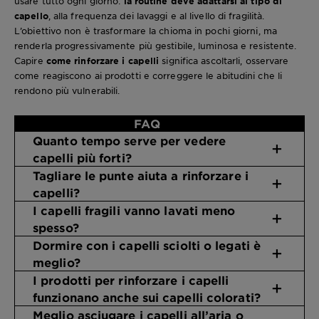
usare tutto ogni giorno:
la routine deve adattarsi al tipo di
capello
, alla frequenza dei lavaggi e al livello di fragilità.
L’obiettivo non è trasformare la chioma in pochi giorni, ma
renderla progressivamente più gestibile, luminosa e resistente.
Capire
come rinforzare i capelli
significa ascoltarli, osservare
come reagiscono ai prodotti e correggere le abitudini che li
rendono più vulnerabili.
FAQ
Quanto tempo serve per vedere
capelli più forti?
Tagliare le punte aiuta a rinforzare i
capelli?
I capelli fragili vanno lavati meno
spesso?
Dormire con i capelli sciolti o legati è
meglio?
I prodotti per rinforzare i capelli
funzionano anche sui capelli colorati?
Meglio asciugare i capelli all’aria o