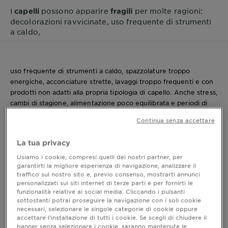
I
possono apparire
per molte ragioni:
capelli
fragili
decolorazioni ravvicinate, uso frequente di strumenti
a caldo,
uso frequente di strumenti a caldo, spazzolature troppo
energiche, acconciature strette, lavaggi troppo frequenti e con
prodotti non adatti alla propria tipologia di capello. Anche stress,
cambi di stagione, alimentazione poco equilibrata e periodi di
particolare stanchezza possono riflettersi sull’aspetto della
Continua senza accettare
chioma, rendendola più opaca, più ‘sottile’ al tatto e meno
resistente.
La tua privacy
Quando i capelli sono fragili, spesso si annodano facilmente, si
spezzano durante la spazzolatura, presentano punte
Usiamo i cookie, compresi quelli dei nostri partner, per
garantirti la migliore esperienza di navigazione, analizzare il
assottigliate e tendono al crespo. In questi casi, parlare di
traffico sul nostro sito e, previo consenso, mostrarti annunci
rinforzare capelli
significa soprattutto lavorare sulla qualità della
personalizzati sui siti internet di terze parti e per fornirti le
fibra capillare, riducendo gli stress quotidiani e costruendo una
funzionalità relative ai social media. Cliccando i pulsanti
routine più coerente con le reali esigenze della chioma.
sottostanti potrai proseguire la navigazione con i soli cookie
necessari, selezionare le singole categorie di cookie oppure
accettare l’installazione di tutti i cookie. Se scegli di chiudere il
banner senza selezionare i cookie, saranno mantenute le