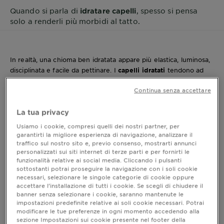
Quando si parla di
, spesso si pensa
idratare capelli
solo a renderli più morbidi al tatto.
In realtà, una chioma ben idratata appare più elastica, luminosa,
disciplinata e facile da pettinare. I
capelli idratati
tendono ad
annodarsi meno, reggono meglio lo styling e mostrano una
Continua senza accettare
superficie più uniforme, con meno effetto crespo e meno
secchezza sulle lunghezze.
La tua privacy
Un prodotto
idratante capelli
lavora soprattutto sulla
sensazione di morbidezza, flessibilità e leggerezza della fibra,
Usiamo i cookie, compresi quelli dei nostri partner, per
mentre i prodotti più nutrienti sono utili quando le lunghezze
garantirti la migliore esperienza di navigazione, analizzare il
traffico sul nostro sito e, previo consenso, mostrarti annunci
risultano secche, spesse, trattate o particolarmente crespe. La
personalizzati sui siti internet di terze parti e per fornirti le
routine ideale nasce proprio dall’equilibrio tra questi due
funzionalità relative ai social media. Cliccando i pulsanti
bisogni.
sottostanti potrai proseguire la navigazione con i soli cookie
necessari, selezionare le singole categorie di cookie oppure
accettare l’installazione di tutti i cookie. Se scegli di chiudere il
banner senza selezionare i cookie, saranno mantenute le
Perché i capelli perdono idratazione
impostazioni predefinite relative ai soli cookie necessari. Potrai
modificare le tue preferenze in ogni momento accedendo alla
sezione Impostazioni sui cookie presente nel footer della
I capelli possono perdere idratazione per molti motivi. Il calore