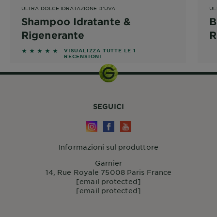
ULTRA DOLCE IDRATAZIONE D'UVA
UL
Shampoo Idratante &
B
Rigenerante
R
5 out of 5 stars based on reviews
VISUALIZZA TUTTE LE 1
RECENSIONI
SEGUICI
Informazioni sul produttore
Garnier
14, Rue Royale 75008 Paris France
[email protected]
[email protected]