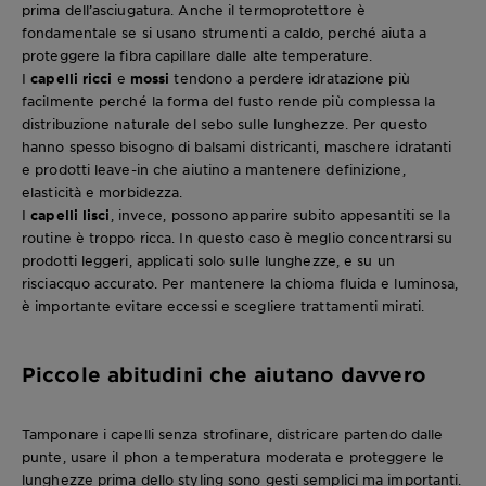
prima dell’asciugatura. Anche il termoprotettore è
fondamentale se si usano strumenti a caldo, perché aiuta a
proteggere la fibra capillare dalle alte temperature.
I
capelli ricci
e
mossi
tendono a perdere idratazione più
facilmente perché la forma del fusto rende più complessa la
distribuzione naturale del sebo sulle lunghezze. Per questo
hanno spesso bisogno di balsami districanti, maschere idratanti
e prodotti leave-in che aiutino a mantenere definizione,
elasticità e morbidezza.
I
capelli lisci
, invece, possono apparire subito appesantiti se la
routine è troppo ricca. In questo caso è meglio concentrarsi su
prodotti leggeri, applicati solo sulle lunghezze, e su un
risciacquo accurato. Per mantenere la chioma fluida e luminosa,
è importante evitare eccessi e scegliere trattamenti mirati.
Piccole abitudini che aiutano davvero
Tamponare i capelli senza strofinare, districare partendo dalle
punte, usare il phon a temperatura moderata e proteggere le
lunghezze prima dello styling sono gesti semplici ma importanti.