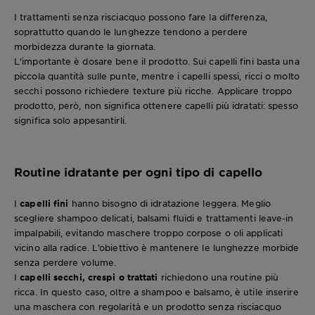
I trattamenti senza risciacquo possono fare la differenza,
soprattutto quando le lunghezze tendono a perdere
morbidezza durante la giornata.
L’importante è dosare bene il prodotto. Sui capelli fini basta una
piccola quantità sulle punte, mentre i capelli spessi, ricci o molto
secchi possono richiedere texture più ricche. Applicare troppo
prodotto, però, non significa ottenere capelli più idratati: spesso
significa solo appesantirli.
Routine idratante per ogni tipo di capello
I
capelli fini
hanno bisogno di idratazione leggera. Meglio
scegliere shampoo delicati, balsami fluidi e trattamenti leave-in
impalpabili, evitando maschere troppo corpose o oli applicati
vicino alla radice. L’obiettivo è mantenere le lunghezze morbide
senza perdere volume.
I
capelli secchi, crespi o trattati
richiedono una routine più
ricca. In questo caso, oltre a shampoo e balsamo, è utile inserire
una maschera con regolarità e un prodotto senza risciacquo