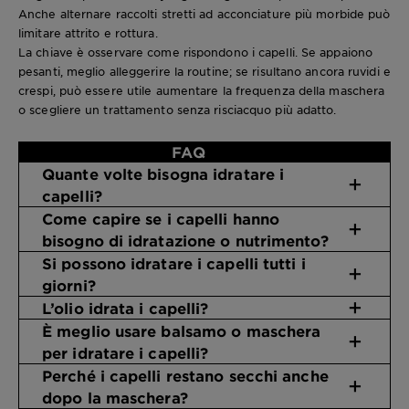
Anche alternare raccolti stretti ad acconciature più morbide può
limitare attrito e rottura.
La chiave è osservare come rispondono i capelli. Se appaiono
pesanti, meglio alleggerire la routine; se risultano ancora ruvidi e
crespi, può essere utile aumentare la frequenza della maschera
o scegliere un trattamento senza risciacquo più adatto.
FAQ
Quante volte bisogna idratare i
capelli?
Come capire se i capelli hanno
bisogno di idratazione o nutrimento?
Si possono idratare i capelli tutti i
giorni?
L’olio idrata i capelli?
È meglio usare balsamo o maschera
per idratare i capelli?
Perché i capelli restano secchi anche
dopo la maschera?