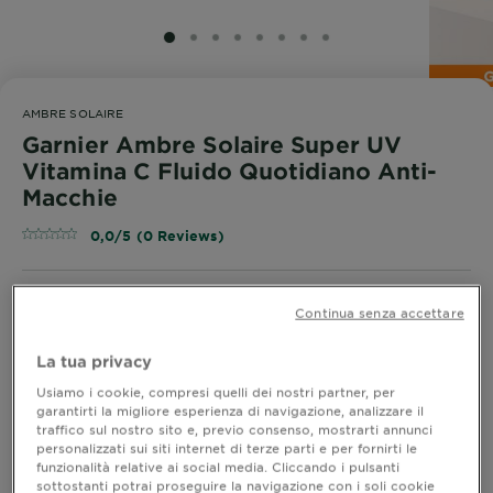
SLIDE 1
SLIDE 2
SLIDE 3
SLIDE 4
SLIDE 5
SLIDE 6
SLIDE 7
SLIDE 8
AMBRE SOLAIRE
Garnier Ambre Solaire Super UV
Vitamina C Fluido Quotidiano Anti-
Macchie
0,0/5 (0 Reviews)
Garnier Ambre Solaire Super UV Vitamina C Fluido
Continua senza accettare
Quotidiano Anti-Macchie SPF50+ è formulato con il
3% di [Glicerina + Vitamina E + Vitamina Cg]. Questa
La tua privacy
formula corregge e previene il colorito non uniforme e
MOSTRA DI PIÙ
Usiamo i cookie, compresi quelli dei nostri partner, per
dona luminosità alla pelle. Clinicamente testato,
garantirti la migliore esperienza di navigazione, analizzare il
riduce la visibilità delle macchie scure del -53%,
traffico sul nostro sito e, previo consenso, mostrarti annunci
ACQUISTA ORA
migliora la luminosità della pelle del +43% e la
personalizzati sui siti internet di terze parti e per fornirti le
levigatezza del +40% in 3 mesi.
funzionalità relative ai social media. Cliccando i pulsanti
sottostanti potrai proseguire la navigazione con i soli cookie