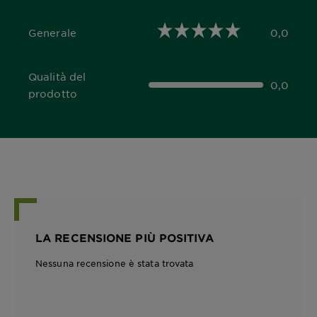
Generale
0,0
0,0 out of 5 stars
Qualità del
0,0
0,0 out of 5 stars
prodotto
LA RECENSIONE PIÙ POSITIVA
Nessuna recensione è stata trovata