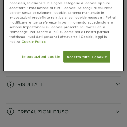
necessari, selezionare le singole categorie di cookie oppure
Dove acquistare
accettare l’installazione di tutti i cookie. Se scegli di chiudere il
banner senza selezionare i cookie, saranno mantenute le
impostazioni predefinite relative ai soli cookie necessari. Potrai
modificare le tue preferenze in ogni momento accedendo alla
sezione Impostazioni sui cookie presente nel footer della
INFORMAZIONI PRODOTTO
Homepage. Per sapere di più su come noi e i nostri partner
trattiamo i tuoi dati personali attraverso i Cookie, leggi la
nostra
Cookie Policy.
CLOSE SUBPANEL
INGREDIENTI
Impostazioni cookie
Accetta tutti i cookie
CLOSE SUBPANEL
RISULTATI
CLOSE SUBPANEL
PRECAUZIONI D’USO
CLOSE SUBPANEL