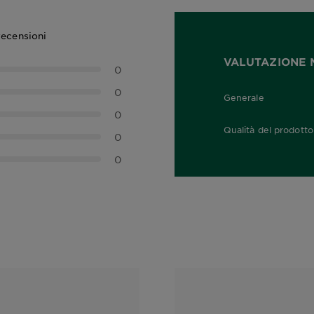
recensioni
VALUTAZIONE 
0
0
Generale
0,0 out of 5 stars
0
Qualità del prodotto
0
0,0 out of 5 stars
0