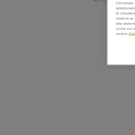
Cliccando i
selezionare
di chiuder
relative a
alla sezio
come noi e 
nostra
Coo
CLOSE SUBPANEL
CLOSE SUBPANEL
CLOSE SUBPANEL
CLOSE SUBPANEL
CLOSE SUBPANEL