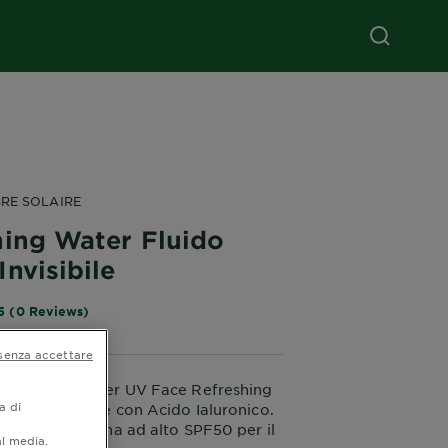
RE SOLAIRE
hing Water Fluido
nvisibile
5 (0 Reviews)
senza accettare
re Solaire Super UV Face Refreshing
a di
SPF50 Invisible con Acido Ialuronico.
olare quotidiana ad alto SPF50 per il
al media.