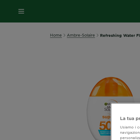
MENU
Home
Ambre-Solaire
Refreshing Water Fl
La tua p
Usiamo i co
navigazione
personalizz