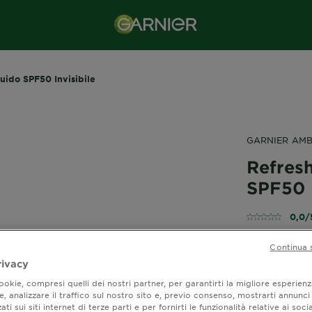
uido SPF50 Invisibile
GARNIER AMB
Refres
SPF50 I
0,0/
Continua 
rivacy
Garnier Amb
okie, compresi quelli dei nostri partner, per garantirti la migliore esperienz
Water Fluid 
, analizzare il traffico sul nostro sito e, previo consenso, mostrarti annunci
Protezione s
ati sui siti internet di terze parti e per fornirti le funzionalità relative ai soci