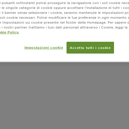
viso, in una
MOSTRA DI PI
 pulsanti sottostanti potrai proseguire la navigazione con i soli cookie nece
sensazione di
 le singole categorie di cookie oppure accettare l’installazione di tutti i coo
FORMATO
e il banner senza selezionare i cookie, saranno mantenute le impostazioni pr
i soli cookie necessari. Potrai modificare le tue preferenze in ogni moment
ne Impostazioni sui cookie presente nel footer della Homepage. Per sapere d
i nostri partner trattiamo i tuoi dati personali attraverso i Cookie, leggi la
kie Policy.
Dove ac
Impostazioni cookie
Accetta tutti i cookie