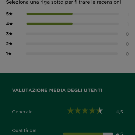
Seleziona una riga sotto per filtrare le recensioni
5
★
1
4
★
1
3
★
0
2
★
0
1
★
0
VALUTAZIONE MEDIA DEGLI UTENTI
Generale
4,5
4,5 out of 5 stars
Qualità del
4,5