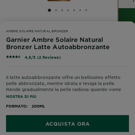
SLIDE 1
SLIDE 2
SLIDE 3
SLIDE 4
SLIDE 5
SLIDE 6
SLIDE 7
AMBRE SOLAIRE NATURAL BRONZER
Garnier Ambre Solaire Natural
Bronzer Latte Autoabbronzante
4,5/5 (2 Reviews)
Il latte autoabbronzante offre un bellissimo effetto
pelle abbronzata, mentre idrata e leviga la pelle.
Rende gradualmente la pelle radiosa quando viene
applicato quotidianamente. Arricchito con Vitamina E
MOSTRA DI PIÙ
e olio d'albicocca nutriente, dona un effetto
FORMATO
200ML
abbronzatura uniforme e naturale alla pelle, che dura
fino ad una settimana*. Idrata per 8h. Asciugatura
rapida. Fragranza delicata. *Test Strumentale - 21
ACQUISTA ORA
soggetti dopo un'applicazione.