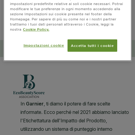
CLOSE SUBPANEL
impostazioni predefinite relative ai soli cookie necessari. Potrai
modificare le tue preferenze in ogni momento accedendo alla
sezione Impostazioni sui cookie presente nel footer della
PRECAUZIONI D’USO
Homepage. Per sapere di più su come noi e i nostri partner
trattiamo i tuoi dati personali attraverso i Cookie, leggi la
nostra
Cookie Policy.
CLOSE SUBPANEL
Impostazioni cookie
Accetta tutti i cookie
Impatto ambientale e sociale
CLOSE SUBPANEL