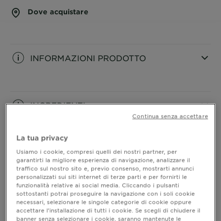
Dove acquistare
INFORMAZIONI PRODOTTO
CLOSE SUBPANEL
INGREDIENTI
Continua senza accettare
CLOSE SUBPANEL
La tua privacy
CONSIGLI PER
Usiamo i cookie, compresi quelli dei nostri partner, per
L'APPLICAZIONE
garantirti la migliore esperienza di navigazione, analizzare il
traffico sul nostro sito e, previo consenso, mostrarti annunci
personalizzati sui siti internet di terze parti e per fornirti le
CLOSE SUBPANEL
funzionalità relative ai social media. Cliccando i pulsanti
sottostanti potrai proseguire la navigazione con i soli cookie
necessari, selezionare le singole categorie di cookie oppure
INGREDIENTI
accettare l’installazione di tutti i cookie. Se scegli di chiudere il
banner senza selezionare i cookie, saranno mantenute le