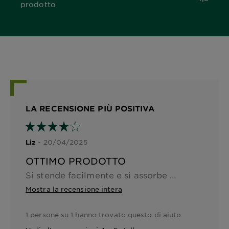
4,5 out of 5 stars
prodotto
LA RECENSIONE PIÙ POSITIVA
- 20/04/2025
Liz
OTTIMO PRODOTTO
Si stende facilmente e si assorbe subito.. dopo 4 giorni ho la pelle che sembra veramente abbronzata… inoltre non macchia e non ha odore sgradevole
Mostra la recensione intera
1 persone su 1 hanno trovato questo di aiuto