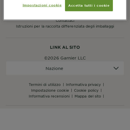
Impostazioni cookie
Accetta tutti i cookie
CUSTOMER SERVICES
Contattaci
Istruzioni per la raccolta differenziata degli imballaggi
LINK AL SITO
©2026 Garnier LLC
Nazione
Nazione
termini di utilizzo
informativa privacy
impostazione cookie
cookie policy
informativa recensioni
mappa del sito