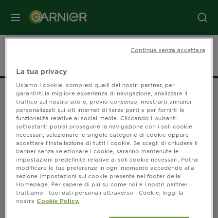
MENU
Continua senza accettare
Home
Ambre-Solaire
La tua privacy
Usiamo i cookie, compresi quelli dei nostri partner, per
garantirti la migliore esperienza di navigazione, analizzare il
traffico sul nostro sito e, previo consenso, mostrarti annunci
SEGUICI
personalizzati sui siti internet di terze parti e per fornirti le
funzionalità relative ai social media. Cliccando i pulsanti
sottostanti potrai proseguire la navigazione con i soli cookie
necessari, selezionare le singole categorie di cookie oppure
accettare l’installazione di tutti i cookie. Se scegli di chiudere il
Informazioni sul produttore
banner senza selezionare i cookie, saranno mantenute le
impostazioni predefinite relative ai soli cookie necessari. Potrai
Garnier
modificare le tue preferenze in ogni momento accedendo alla
14, Rue Royale 75008 Paris France
sezione Impostazioni sui cookie presente nel footer della
Homepage. Per sapere di più su come noi e i nostri partner
[email protected]
trattiamo i tuoi dati personali attraverso i Cookie, leggi la
[email protected]
nostra
Cookie Policy.