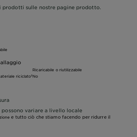
i prodotti sulle nostre pagine prodotto.
bile
allaggio
Ricaricabile o riutilizzabile
teriale riciclato²
No
sura
lo possono variare a livello locale
e tutto ciò che stiamo facendo per ridurre il
azione