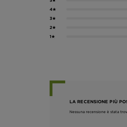
5
★
4
★
3
★
2
★
1
★
LA RECENSIONE PIÙ PO
Nessuna recensione è stata tro