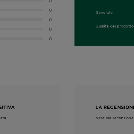
0
0
Generale
0,0 out of 5 stars
0
Qualità del prodotto
0
0,0 out of 5 stars
0
SITIVA
LA RECENSIONE
vata
Nessuna recensione c