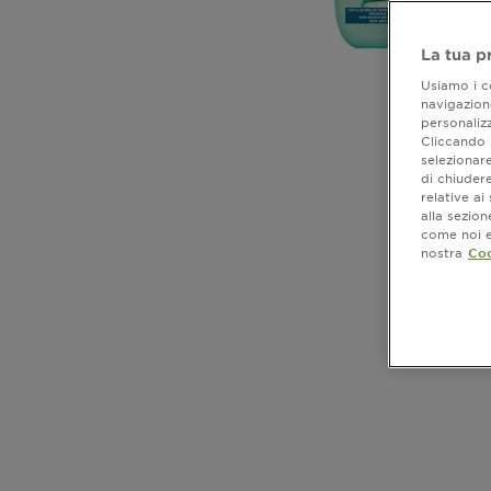
La tua p
Usiamo i co
navigazione
personalizz
Cliccando i
selezionare
di chiuder
relative a
alla sezio
come noi e 
nostra
Coo
CLOSE SUBPANEL
CLOSE SUBPANEL
CLOSE SUBPANEL
CLOSE SUBPANEL
CLOSE SUBPANEL
CLOSE SUBPANEL