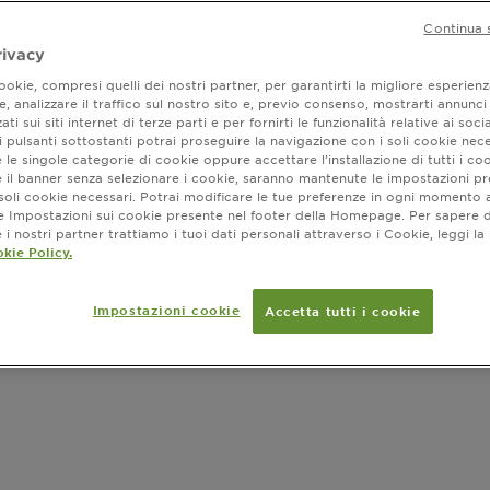
Continua 
rivacy
okie, compresi quelli dei nostri partner, per garantirti la migliore esperienz
Dove ac
, analizzare il traffico sul nostro sito e, previo consenso, mostrarti annunci
SLIDE 1
SLIDE 2
ati sui siti internet di terze parti e per fornirti le funzionalità relative ai soci
 pulsanti sottostanti potrai proseguire la navigazione con i soli cookie nece
 le singole categorie di cookie oppure accettare l’installazione di tutti i coo
e il banner senza selezionare i cookie, saranno mantenute le impostazioni pr
i soli cookie necessari. Potrai modificare le tue preferenze in ogni moment
ne Impostazioni sui cookie presente nel footer della Homepage. Per sapere d
i nostri partner trattiamo i tuoi dati personali attraverso i Cookie, leggi la
kie Policy.
Impostazioni cookie
Accetta tutti i cookie