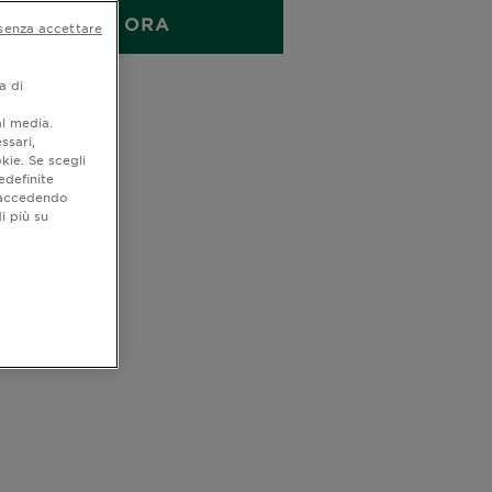
ACQUISTA ORA
senza accettare
a di
quistare
al media.
ssari,
kie. Se scegli
edefinite
o accedendo
i più su