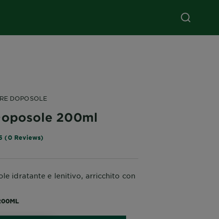
IRE DOPOSOLE
Doposole 200ml
5 (0 Reviews)
le idratante e lenitivo, arricchito con
200ML